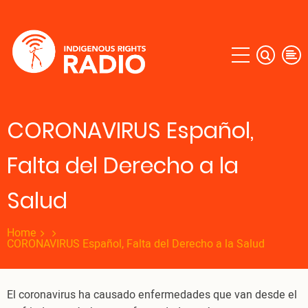
Skip
to
main
content
CORONAVIRUS Español,
Falta del Derecho a la
Salud
Home
CORONAVIRUS Español, Falta del Derecho a la Salud
El coronavirus ha causado enfermedades que van desde el