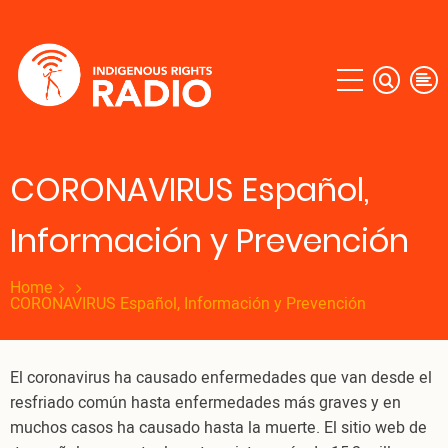
Skip
to
main
content
CORONAVIRUS Español,
Información y Prevención
Home
CORONAVIRUS Español, Información y Prevención
El coronavirus ha causado enfermedades que van desde el
resfriado común hasta enfermedades más graves y en
muchos casos ha causado hasta la muerte. El sitio web de