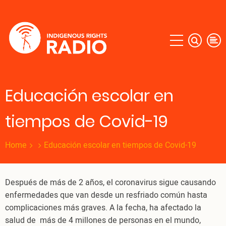
Skip
to
main
content
Educación escolar en
tiempos de Covid-19
Home
Educación escolar en tiempos de Covid-19
Después de más de 2 años, el coronavirus sigue causando
enfermedades que van desde un resfriado común hasta
complicaciones más graves. A la fecha, ha afectado la
salud de más de 4 millones de personas en el mundo,