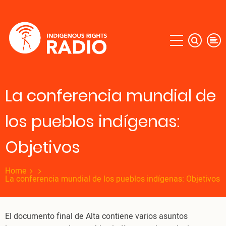
Skip
to
main
content
La conferencia mundial de
los pueblos indígenas:
Objetivos
Home
La conferencia mundial de los pueblos indígenas: Objetivos
El documento final de Alta contiene varios asuntos