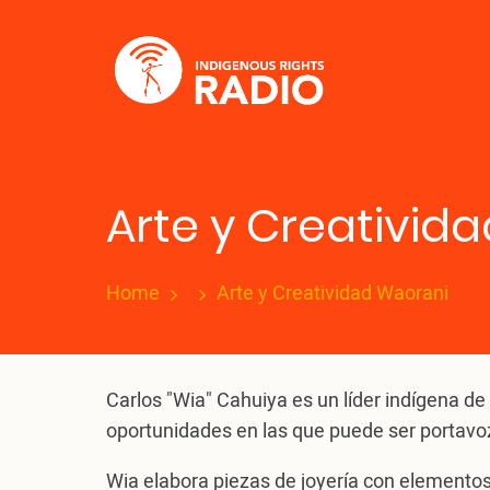
Skip
to
main
content
Arte y Creativid
Home
Arte y Creatividad Waorani
Carlos "Wia" Cahuiya es un líder indígena d
oportunidades en las que puede ser portavo
Wia elabora piezas de joyería con elementos