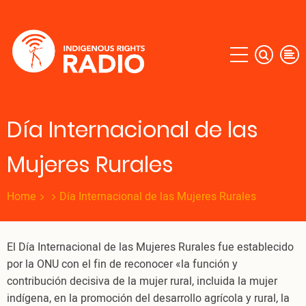
Skip
to
main
content
Día Internacional de las
Mujeres Rurales
Home
Día Internacional de las Mujeres Rurales
El Día Internacional de las Mujeres Rurales fue establecido
por la ONU con el fin de reconocer «la función y
contribución decisiva de la mujer rural, incluida la mujer
indígena, en la promoción del desarrollo agrícola y rural, la