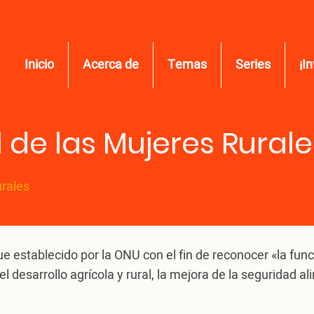
Inicio
Acerca de
Temas
Series
¡I
 de las Mujeres Rurale
urales
ue establecido por la ONU con el fin de reconocer «la funci
l desarrollo agrícola y rural, la mejora de la seguridad a