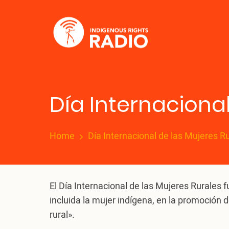
Skip
to
main
content
Día Internacional
Home
Día Internacional de las Mujeres R
El Día Internacional de las Mujeres Rurales f
incluida la mujer indígena, en la promoción de
rural».