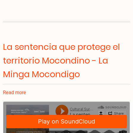
La sentencia que protege el
territorio Mocondino - La
Minga Mocondigo
Read more
about
La
sentencia
que
protege
el