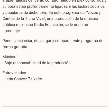
emblemáticas del canto comprometido en México, su vida y
izquierda
su obra están profundamente ligadas a las luchas sociales
y populares de dicho país. En este programa de “Voces y
Cantos de la Tierra Viva”, una producción de la emisora
pública mexicana Radio Educación, se le rinde un
homenaje.
Puedes escuchar, descargar y compartir este programa de
forma gratuita.
Música:
- Bajo responsabilidad de la producción.
Entrevistados:
- León Chávez Teixeiro.