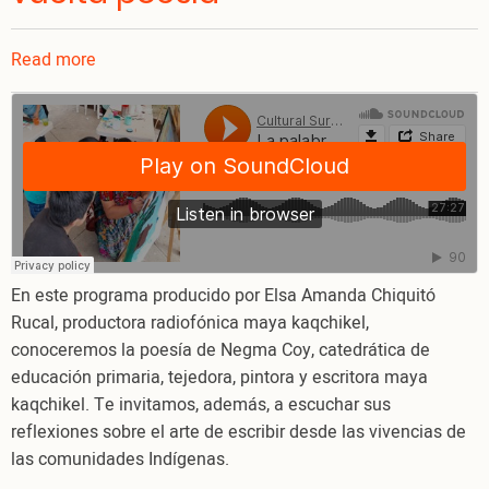
Read more
about
La
palabra
de
los
ancestros
vuelta
poesía
En este programa producido por Elsa Amanda Chiquitó
Rucal, productora radiofónica maya kaqchikel,
conoceremos la poesía de Negma Coy, catedrática de
educación primaria, tejedora, pintora y escritora maya
kaqchikel. Te invitamos, además, a escuchar sus
reflexiones sobre el arte de escribir desde las vivencias de
las comunidades Indígenas.