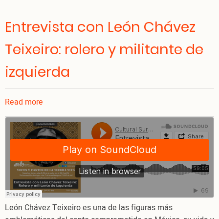
Entrevista con León Chávez
Teixeiro: rolero y militante de
izquierda
Read more
about
Entrevista
con
León
Chávez
Teixeiro:
rolero
y
militante
León Chávez Teixeiro es una de las figuras más
de