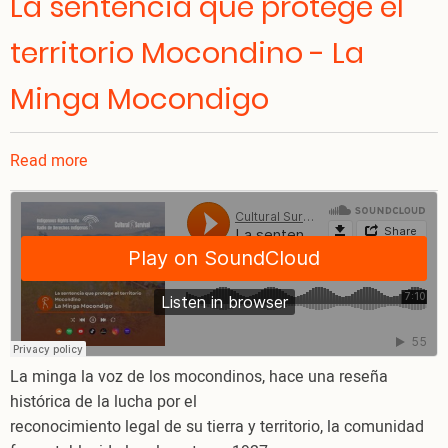
La sentencia que protege el
territorio Mocondino - La
Minga Mocondigo
Read more
about
La
sentencia
que
protege
el
territorio
Mocondino
-
La minga la voz de los mocondinos, hace una reseña
La
histórica de la lucha por el
Minga
reconocimiento legal de su tierra y territorio, la comunidad
Mocondigo