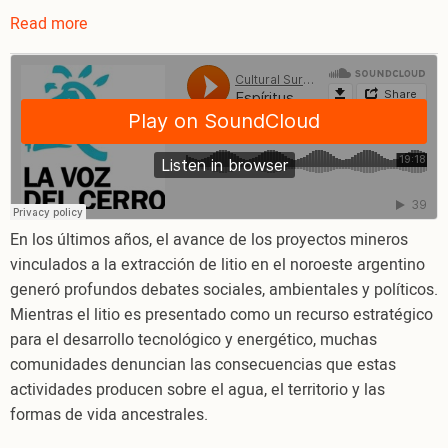
Read more
about
Espíritus
de
resistencia
y
métodos
de
lucha,
podcast
En los últimos años, el avance de los proyectos mineros
“Ecos
vinculados a la extracción de litio en el noroeste argentino
del
generó profundos debates sociales, ambientales y políticos.
cerro”,
Mientras el litio es presentado como un recurso estratégico
episodio
para el desarrollo tecnológico y energético, muchas
3
comunidades denuncian las consecuencias que estas
actividades producen sobre el agua, el territorio y las
formas de vida ancestrales.