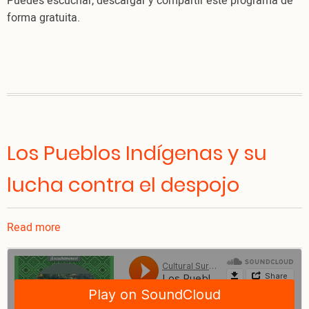
Puedes escuchar, descargar y compartir este programa de
forma gratuita.
Los Pueblos Indígenas y su
lucha contra el despojo
Read more
about
Los
Pueblos
Indígenas
y