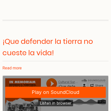
¡Que defender la tierra no
cueste la vida!
Read more
about
¡Que
defender
la
tierra
no
cueste