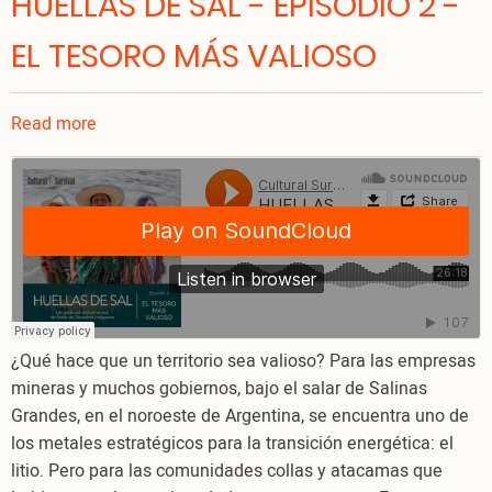
HUELLAS DE SAL - EPISODIO 2 -
EL TESORO MÁS VALIOSO
Read more
about
HUELLAS
DE
SAL
-
EPISODIO
2
-
EL
¿Qué hace que un territorio sea valioso? Para las empresas
TESORO
mineras y muchos gobiernos, bajo el salar de Salinas
MÁS
Grandes, en el noroeste de Argentina, se encuentra uno de
VALIOSO
los metales estratégicos para la transición energética: el
litio. Pero para las comunidades collas y atacamas que