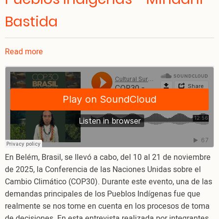
Bastida
Read more
about
COP30
-
Exigencias
de
los
Pueblos
Indígenas
-
En Belém, Brasil, se llevó a cabo, del 10 al 21 de noviembre
Mindahi
de 2025, la Conferencia de las Naciones Unidas sobre el
Bastida
Cambio Climático (COP30). Durante este evento, una de las
demandas principales de los Pueblos Indígenas fue que
realmente se nos tome en cuenta en los procesos de toma
de decisiones. En esta entrevista realizada por integrantes