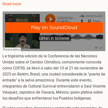
Read more
about
COP30
-
Desafíos
de
los
Pueblos
Indígenas
-
La trigésima edición de la Conferencia de las Naciones
Saúl
Unidas sobre el Cambio Climático, comúnmente conocida
Vicente
como COP30, se llevó a cabo del 10 al 21 de noviembre de
Vásquez
2025 en Belém, Brasil, una ciudad considerada la "puerta de
entrada" a la selva amazónica. Durante este evento,
integrantes de Cultural Survival entrevistaron a Saúl Vicente
Vásquez, zapoteco de Oaxaca, México, quien platica sobre
los desafíos que enfrentaron los Pueblos Indígenas.