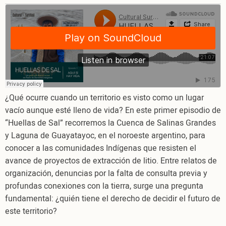
HUELLAS
DE
SAL
-
EPISODIO
1
-
AQUÍ
¿Qué ocurre cuando un territorio es visto como un lugar
SÍ
vacío aunque esté lleno de vida? En este primer episodio de
HAY
“Huellas de Sal” recorremos la Cuenca de Salinas Grandes
VIDA
y Laguna de Guayatayoc, en el noroeste argentino, para
conocer a las comunidades Indígenas que resisten el
avance de proyectos de extracción de litio. Entre relatos de
organización, denuncias por la falta de consulta previa y
profundas conexiones con la tierra, surge una pregunta
fundamental: ¿quién tiene el derecho de decidir el futuro de
este territorio?