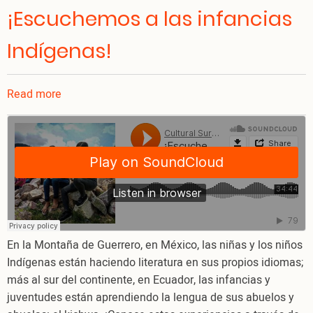
¡Escuchemos a las infancias
Indígenas!
Read more
about
¡Escuchemos
a
las
infancias
Indígenas!
En la Montaña de Guerrero, en México, las niñas y los niños
Indígenas están haciendo literatura en sus propios idiomas;
más al sur del continente, en Ecuador, las infancias y
juventudes están aprendiendo la lengua de sus abuelos y