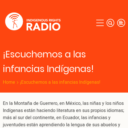
Skip
to
main
content
¡Escuchemos a las
infancias Indígenas!
Home
¡Escuchemos a las infancias Indígenas!
En la Montaña de Guerrero, en México, las niñas y los niños
Indígenas están haciendo literatura en sus propios idiomas;
más al sur del continente, en Ecuador, las infancias y
juventudes están aprendiendo la lengua de sus abuelos y