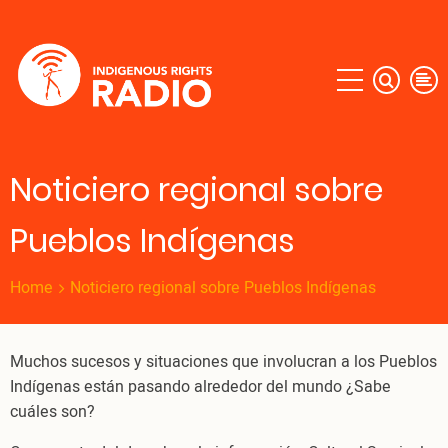
Skip
to
main
content
Noticiero regional sobre
Pueblos Indígenas
Home
Noticiero regional sobre Pueblos Indígenas
Muchos sucesos y situaciones que involucran a los Pueblos
Indígenas están pasando alrededor del mundo ¿Sabe
cuáles son?