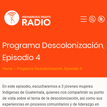
Skip
to
main
content
Programa Descolonización,
Episodio 4
Home
Programa Descolonización, Episodio 4
En este episodio, escucharemos a 3 jóvenes mujeres
Indígenas de Guatemala, quienes nos compartirán su punto
de vista sobre el tema de la descolonización, así como sus
experiencias en procesos comunitarios y de liderazgo en