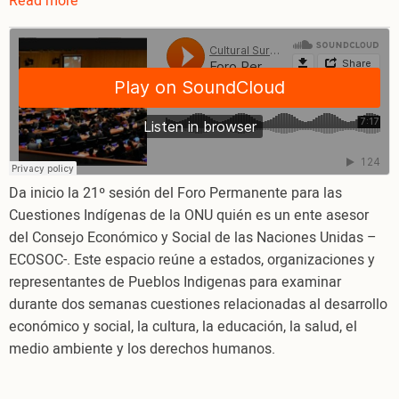
Read more
about
Foro
Permanente
de
la
ONU
y
el
Consentimiento
Da inicio la 21º sesión del Foro Permanente para las
Libre,
Cuestiones Indígenas de la ONU quién es un ente asesor
Previo
del Consejo Económico y Social de las Naciones Unidas –
e
ECOSOC-. Este espacio reúne a estados, organizaciones y
Informado
representantes de Pueblos Indigenas para examinar
durante dos semanas cuestiones relacionadas al desarrollo
económico y social, la cultura, la educación, la salud, el
medio ambiente y los derechos humanos.