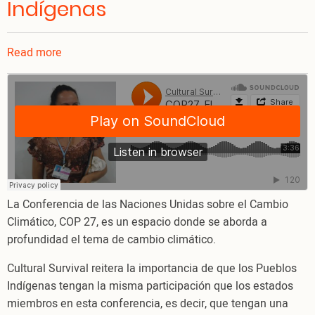
Indígenas
Read more
about
COP27,
El
Cambio
climático
y
la
cosmovisión
de
La Conferencia de las Naciones Unidas sobre el Cambio
los
Climático, COP 27, es un espacio donde se aborda a
Pueblos
profundidad el tema de cambio climático.
Indígenas
Cultural Survival reitera la importancia de que los Pueblos
Indígenas tengan la misma participación que los estados
miembros en esta conferencia, es decir, que tengan una