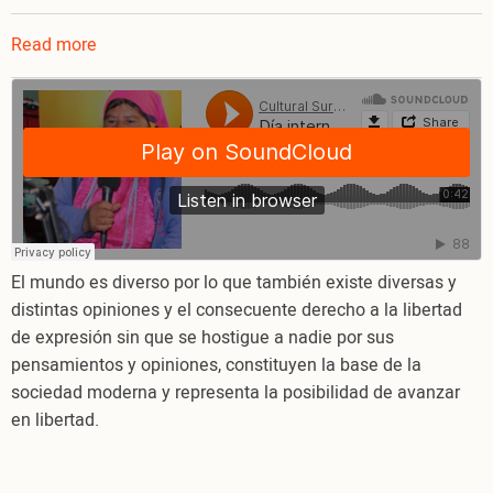
Read more
about
Día
internacional
de
la
libertad
de
expresión
del
El mundo es diverso por lo que también existe diversas y
pensamiento
distintas opiniones y el consecuente derecho a la libertad
de expresión sin que se hostigue a nadie por sus
pensamientos y opiniones, constituyen la base de la
sociedad moderna y representa la posibilidad de avanzar
en libertad.