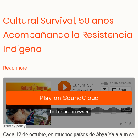
Cultural Survival, 50 años
Acompañando la Resistencia
Indígena
Read more
about
Cultural
Survival,
50
años
Acompañando
la
Resistencia
Indígena
Cada 12 de octubre, en muchos países de Abya Yala aún se