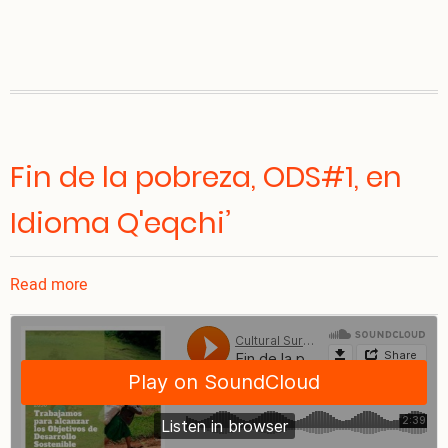
Fin de la pobreza, ODS#1, en
Idioma Q'eqchi’
Read more
about
Fin
de
la
pobreza,
ODS#1,
en