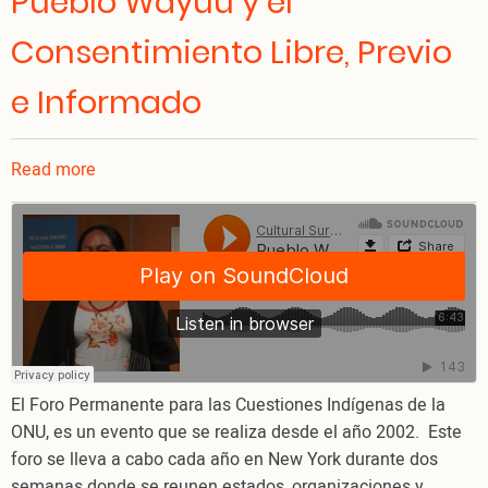
Pueblo Wayúu y el
Consentimiento Libre, Previo
e Informado
Read more
about
Pueblo
Wayúu
y
el
Consentimiento
Libre,
Previo
e
El Foro Permanente para las Cuestiones Indígenas de la
Informado
ONU, es un evento que se realiza desde el año 2002. Este
foro se lleva a cabo cada año en New York durante dos
semanas donde se reunen estados, organizaciones y