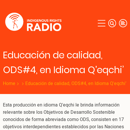
Skip
to
main
content
Educación de calidad,
ODS#4, en Idioma Q'eqchi’
Home
Educación de calidad, ODS#4, en Idioma Q'eqchi’
Esta producción en idioma Q'eqchi le brinda información
relevante sobre los Objetivos de Desarrollo Sostenible
conocidos de forma abreviada como ODS, consisten en 17
objetivos interdependientes establecidos por las Naciones